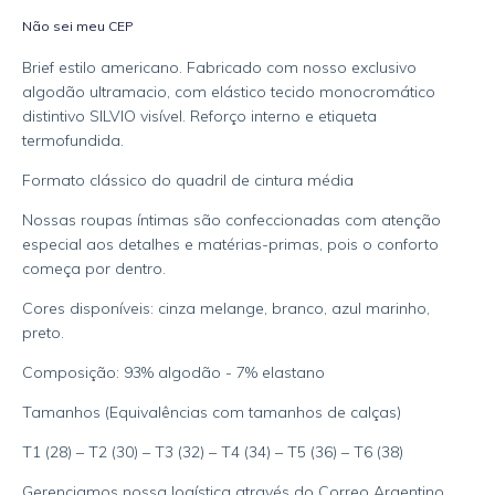
Não sei meu CEP
Brief estilo americano. Fabricado com nosso exclusivo
algodão ultramacio, com elástico tecido monocromático
distintivo SILVIO visível. Reforço interno e etiqueta
termofundida.
Formato clássico do quadril de cintura média
Nossas roupas íntimas são confeccionadas com atenção
especial aos detalhes e matérias-primas, pois o conforto
começa por dentro.
Cores disponíveis: cinza melange, branco, azul marinho,
preto.
Composição: 93% algodão - 7% elastano
Tamanhos (Equivalências com tamanhos de calças)
T1 (28) – T2 (30) – T3 (32) – T4 (34) – T5 (36) – T6 (38)
Gerenciamos nossa logística através do Correo Argentino,