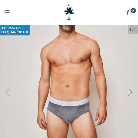
0
ATÉ 15% OFF
1
/
4
EM QUANTIDADE