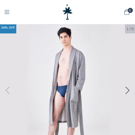
0
30
%
OFF
1
/
5