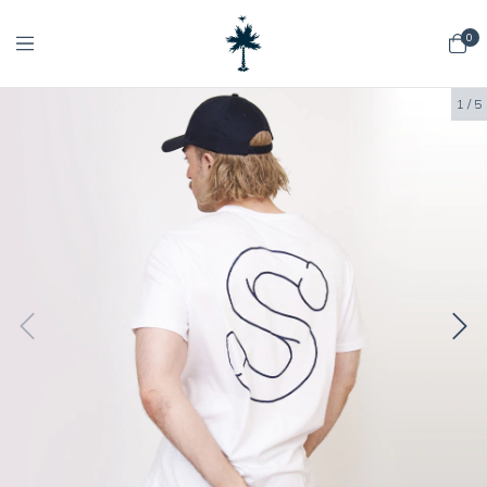
0
1
/
5