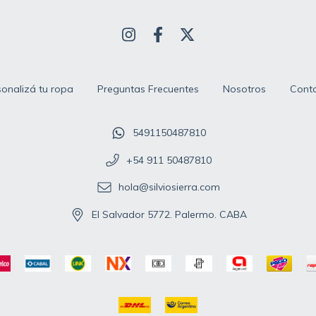
sonalizá tu ropa
Preguntas Frecuentes
Nosotros
Cont
5491150487810
+54 911 50487810
hola@silviosierra.com
El Salvador 5772. Palermo. CABA