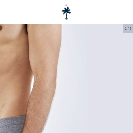
1
/
3