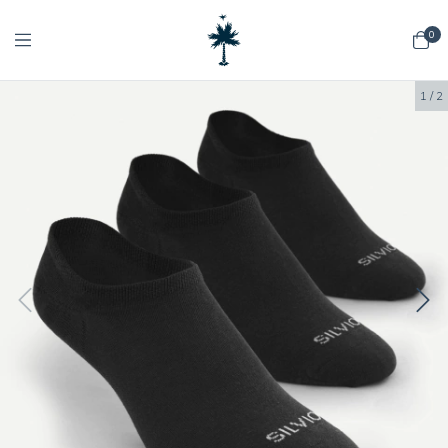
0
1
/
2