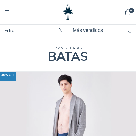
0
Filtrar
Inicio
>
BATAS
BATAS
30
%
OFF