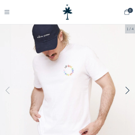
0
1
/
4